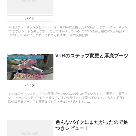
バイク
今日はブレーキランプとヘッドライトを同時に交換したので紹介します。 ブレーキラン
プ まずはシートを外します。 そして球が入っているヤツのつまみが縦なのて反時計回
りに回して斜めにします、それでとれます。 球の交換は押...
VTRのステップ変更と厚底ブーツ
バイク
まずはノーマルステップでの厚底ブーツがどんな感じか見ていきます。 動画でご覧下さ
い。 ヒールにステップを引っ掻けているのを基本として乗っています。 大きく足首を
回せば厚底ブーツでも問題なくシフトチェンジできます。...
色んなバイクにまたがったので足
つきレビュー！