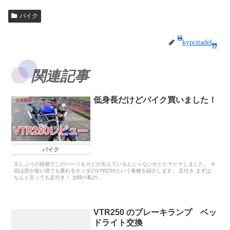
バイク
kypcitadel
関連記事
低身長だけどバイク買いました！
バイク
久しぶりの投稿でこのページもカビが生えているんじゃないかとヒヤヒヤしました。 今
回は背が低い僕でも乗れるホンダのVTR250という車種を紹介します。 足付き まずは
なんと言っても足付き！ 当時の私の...
VTR250 のブレーキランプ ベッ
ドライト交換