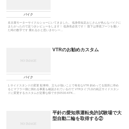
バイク
名古屋モーターサイクルショーにいてきました。 低身長短足おじさんが色んなバイクに
またがったので足つきレビューをします！ 低身長必見です！ 股下は厚底ブーツを履い
た時の数字です 乗れるかと思いきやシー...
VTRのお勧めカスタム
バイク
1.サイドスタンドの変更 駐車時、立ちが強いことで有名なVTR 斜めってる箇所に停め
るとマフラー側に倒れる事案も確認されているので VTRタイプLDの純正サイドスタン
ドに変更するカスタムが定番な様です(50530-KFK...
平針の愛知県運転免許試験場で大
型自動二輪を取得する②